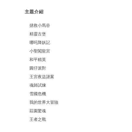
主題介紹
拯救小馬谷
精靈古堡
哪吒降妖記
小聖闖龍宮
和平精英
圓仔派對
王宮夜盜謎案
魂師試煉
雪國危機
我的世界大冒險
莊園驚魂
王者之戰