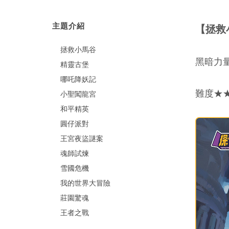
主題介紹
【拯救
拯救小馬谷
黑暗力
精靈古堡
哪吒降妖記
難度★
小聖闖龍宮
和平精英
圓仔派對
王宮夜盜謎案
魂師試煉
雪國危機
我的世界大冒險
莊園驚魂
王者之戰