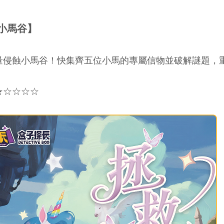
小馬谷】
量侵蝕小馬谷！快集齊五位小馬的專屬信物並破解謎題，
★☆☆☆☆