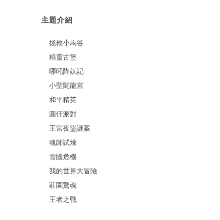
主題介紹
拯救小馬谷
精靈古堡
哪吒降妖記
小聖闖龍宮
和平精英
圓仔派對
王宮夜盜謎案
魂師試煉
雪國危機
我的世界大冒險
莊園驚魂
王者之戰